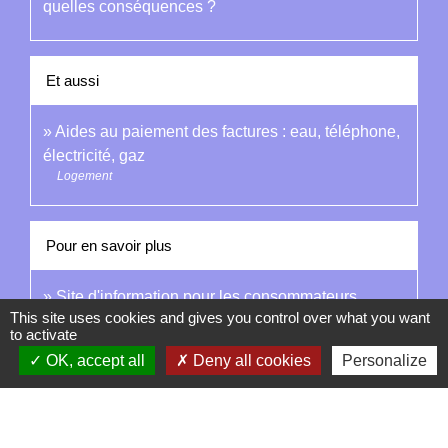
quelles conséquences ?
Et aussi
Aides au paiement des factures : eau, téléphone,
électricité, gaz
Logement
Pour en savoir plus
Site d'information pour les consommateurs
This site uses cookies and gives you control over what you want
open_in_new
d'électricité et de gaz
to activate
Médiateur national de l'énergie
OK, accept all
Deny all cookies
Personalize
open_in_new
Fin des tarifs réglementés du gaz naturel
Institut national de la consommation (INC)