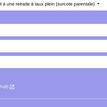
 à une retraite à taux plein (surcote parentale)
open_in_new
(Avpf)