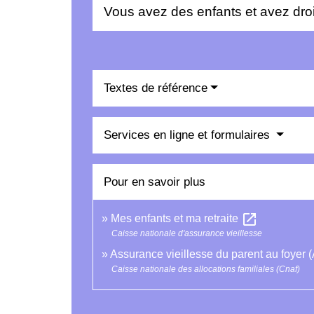
Vous avez des enfants et avez droit
Textes de référence
Services en ligne et formulaires
Pour en savoir plus
open_in_new
Mes enfants et ma retraite
Caisse nationale d'assurance vieillesse
Assurance vieillesse du parent au foyer 
Caisse nationale des allocations familiales (Cnaf)