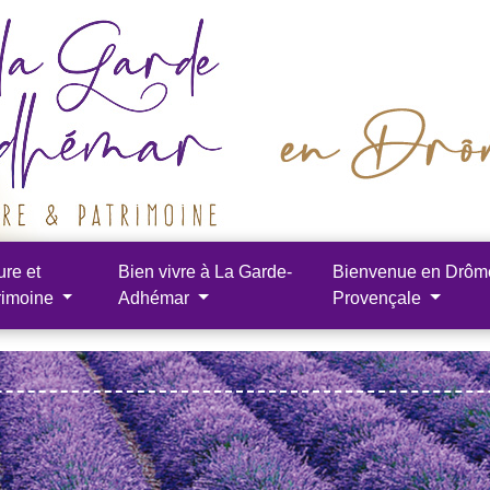
ure et
Bien vivre à La Garde-
Bienvenue en Drôm
rimoine
Adhémar
Provençale