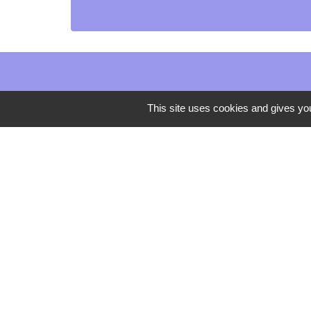
This site uses cookies and gives you
Mentions légales
-
Poli