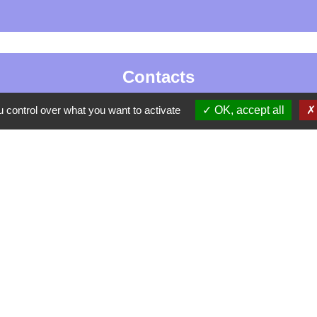
Contacts
La Garde-Adhémar
 control over what you want to activate
OK, accept all
25, rue Pauline de Simiane
26700 La Garde-Adhémar - FRANCE
+33 4 75 04 41 09
Contact par formulaire
tique de confidentialité
-
Accessibilité
-
Plan du site