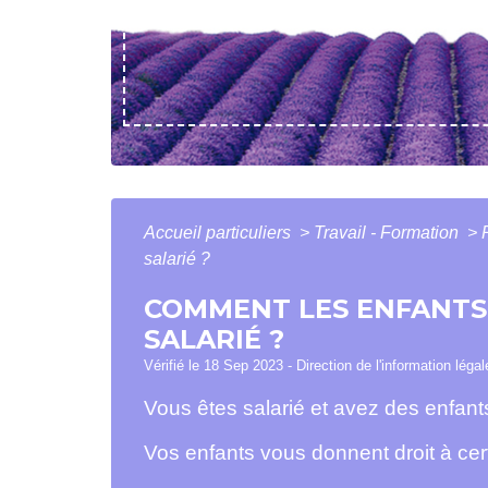
Accueil particuliers
>
Travail - Formation
>
salarié ?
COMMENT LES ENFANTS 
SALARIÉ ?
Vérifié le 18 Sep 2023 - Direction de l'information léga
Vous êtes salarié et avez des enfant
Vos enfants vous donnent droit à cert