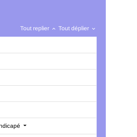
Tout replier
Tout déplier
keyboard_arrow_up
keyboard_arrow_down
andicapé