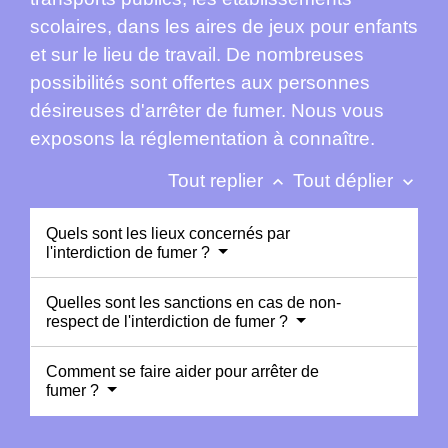
scolaires, dans les aires de jeux pour enfants
et sur le lieu de travail. De nombreuses
possibilités sont offertes aux personnes
désireuses d'arrêter de fumer. Nous vous
exposons la réglementation à connaître.
Tout replier
Tout déplier
keyboard_arrow_up
keyboard_arrow_down
Quels sont les lieux concernés par
l'interdiction de fumer ?
Quelles sont les sanctions en cas de non-
respect de l'interdiction de fumer ?
Comment se faire aider pour arrêter de
fumer ?