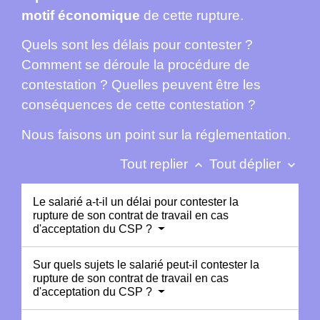
motif économique
de cette rupture.
Quels sont les délais pour contester ?
Comment se déroule la procédure de
contestation ? Quelles peuvent être les
conséquences de cette contestation ?
Nous faisons un point sur la réglementation.
Tout replier
Tout déplier
keyboard_arrow_up
keyboard_arrow_down
Le salarié a-t-il un délai pour contester la
rupture de son contrat de travail en cas
d'acceptation du CSP ?
Sur quels sujets le salarié peut-il contester la
rupture de son contrat de travail en cas
d'acceptation du CSP ?