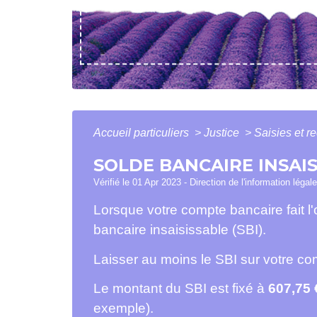
Accueil particuliers
>
Justice
>
Saisies et 
SOLDE BANCAIRE INSAISI
Vérifié le 01 Apr 2023 - Direction de l'information légal
Lorsque votre compte bancaire fait l
bancaire insaisissable (SBI).
Laisser au moins le SBI sur votre co
Le montant du SBI est fixé à
607,75 
exemple).