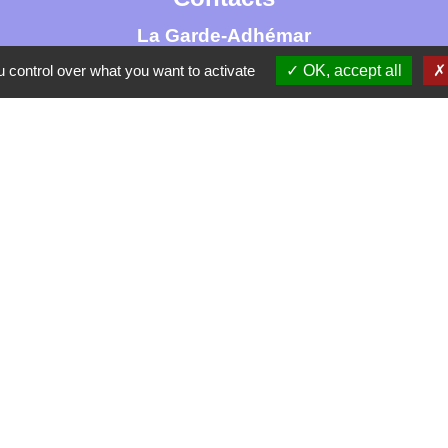
La Garde-Adhémar
25, rue Pauline de Simiane
 control over what you want to activate
OK, accept all
26700 La Garde-Adhémar - FRANCE
+33 4 75 04 41 09
Contact par formulaire
tique de confidentialité
-
Accessibilité
-
Plan du site
Site créé en partenariat avec Réseau des Communes