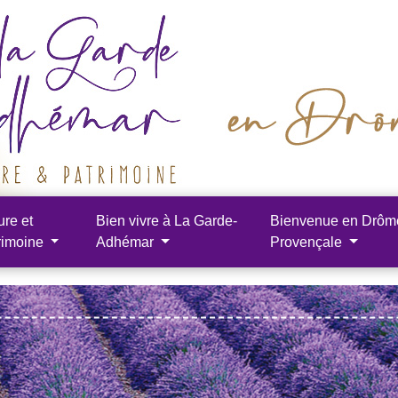
ure et
Bien vivre à La Garde-
Bienvenue en Drôm
rimoine
Adhémar
Provençale