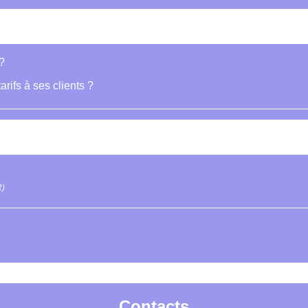
?
arifs à ses clients ?
R)
Contacts