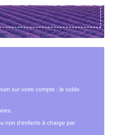
mum sur votre compte : le solde
ires.
 ou non d'enfants à charge par