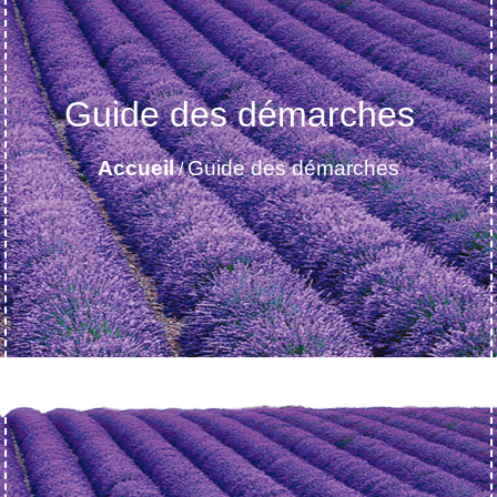
Guide des démarches
Accueil
Guide des démarches
/