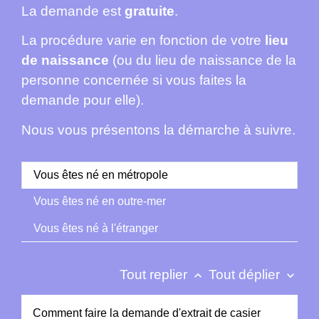
La demande est
gratuite
.
La procédure varie en fonction de votre
lieu
de naissance
(ou du lieu de naissance de la
personne concernée si vous faites la
demande pour elle).
Nous vous présentons la démarche à suivre.
Vous êtes né en métropole
Vous êtes né en outre-mer
Vous êtes né à l'étranger
Tout replier
Tout déplier
keyboard_arrow_up
keyboard_arrow_down
Comment faire la demande d'extrait de casier