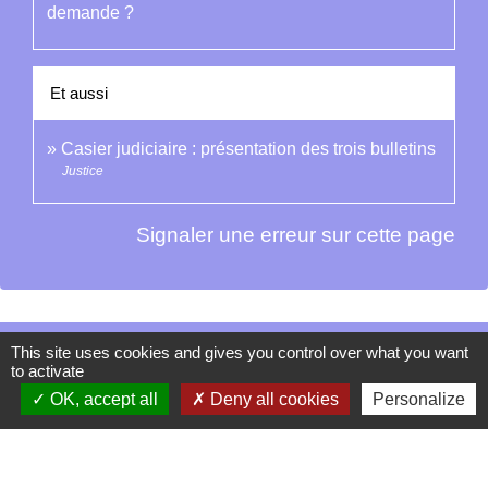
demande ?
Et aussi
Casier judiciaire : présentation des trois bulletins
Justice
Signaler une erreur sur cette page
This site uses cookies and gives you control over what you want
Contacts
to activate
La Garde-Adhémar
OK, accept all
Deny all cookies
Personalize
25, rue Pauline de Simiane
26700 La Garde-Adhémar - FRANCE