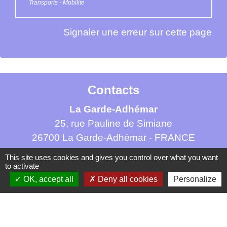
Transports - Mobilité
Signaler une erreur sur cette page
Contacts
La Garde-Adhémar
25, rue Pauline de Simiane
26700 La Garde-Adhémar - FRANCE
+33 4 75 04 41 09
This site uses cookies and gives you control over what you want
to activate
Contact par formulaire
OK, accept all
Deny all cookies
Personalize