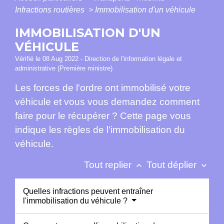
Infractions routières
>
Immobilisation d'un véhicule
IMMOBILISATION D'UN
VÉHICULE
Vérifié le 08 Aug 2022 - Direction de l'information légale et
administrative (Première ministre)
Les forces de l'ordre ont immobilisé votre
véhicule et vous vous demandez comment
faire pour le récupérer ? Cette page vous
indique les règles de l'immobilisation du
véhicule.
Tout replier
Tout déplier
keyboard_arrow_up
keyboard_arrow_down
Quelles infractions peuvent entraîner
l'immobilisation du véhicule ?