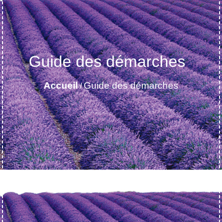
Guide des démarches
Accueil
Guide des démarches
/