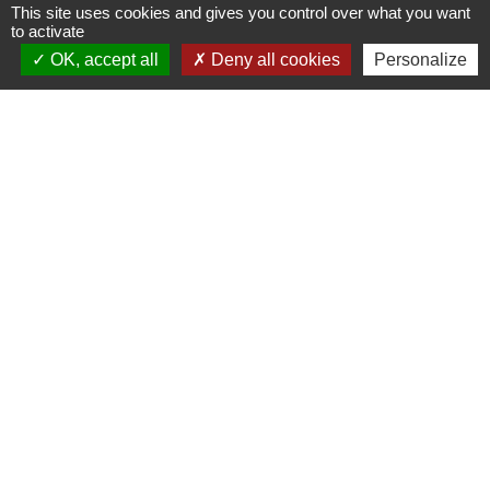
This site uses cookies and gives you control over what you want
to activate
Contacts
OK, accept all
Deny all cookies
Personalize
La Garde-Adhémar
25, rue Pauline de Simiane
26700 La Garde-Adhémar - FRANCE
+33 4 75 04 41 09
Contact par formulaire
Mentions légales
-
Politique de confidentialité
-
Accessibilité
-
Plan du site
-