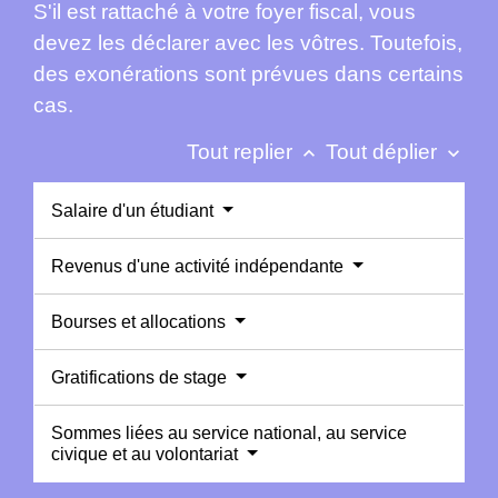
S'il est rattaché à votre foyer fiscal, vous
devez les déclarer avec les vôtres. Toutefois,
des exonérations sont prévues dans certains
cas.
Tout replier
Tout déplier
keyboard_arrow_up
keyboard_arrow_down
Salaire d'un étudiant
Revenus d'une activité indépendante
Bourses et allocations
Gratifications de stage
Sommes liées au service national, au service
civique et au volontariat