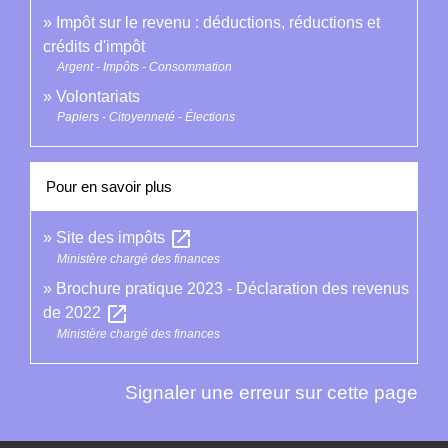
Impôt sur le revenu : déductions, réductions et
crédits d'impôt
Argent - Impôts - Consommation
Volontariats
Papiers - Citoyenneté - Élections
Pour en savoir plus
open_in_new
Site des impôts
Ministère chargé des finances
Brochure pratique 2023 - Déclaration des revenus
open_in_new
de 2022
Ministère chargé des finances
Signaler une erreur sur cette page