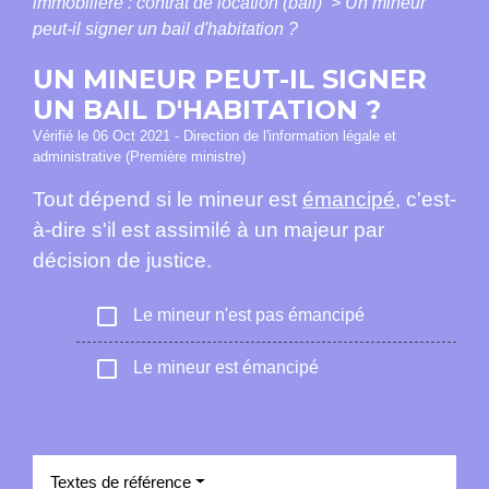
immobilière : contrat de location (bail)
>
Un mineur
peut-il signer un bail d'habitation ?
UN MINEUR PEUT-IL SIGNER
UN BAIL D'HABITATION ?
Vérifié le 06 Oct 2021 - Direction de l'information légale et
administrative (Première ministre)
Tout dépend si le mineur est
émancipé
, c'est-
à-dire s'il est assimilé à un majeur par
décision de justice.
check_box_outline_blank
Le mineur n'est pas émancipé
check_box_outline_blank
Le mineur est émancipé
Textes de référence