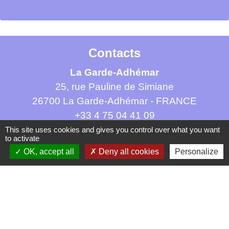
Contacts
La Garde-Adhémar
25, rue Pauline de Simiane
26700 La Garde-Adhémar - FRANCE
+33 4 75 04 41 09
This site uses cookies and gives you control over what you want
Contact par formulaire
to activate
OK, accept all
Deny all cookies
Personalize
Mentions légales
-
Politique de confidentialité
-
-
-