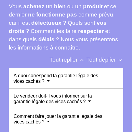
Vous
achetez
un
bien
ou un
produit
et ce
dernier
ne fonctionne pas
comme prévu,
car il est
défectueux
? Quels sont
vos
droits
? Comment les faire
respecter
et
dans quels
délais
? Nous vous présentons
les informations à connaître.
Tout replier
Tout déplier
keyboard_arrow_up
keyboard_arrow_down
À quoi correspond la garantie légale des
vices cachés ?
Le vendeur doit-il vous informer sur la
garantie légale des vices cachés ?
Comment faire jouer la garantie légale des
vices cachés ?