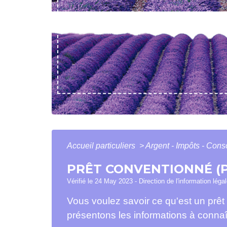
Accueil particuliers
>
Argent - Impôts - Co
PRÊT CONVENTIONNÉ (P
Vérifié le 24 May 2023 - Direction de l'information léga
Vous voulez savoir ce qu'est un prêt
présentons les informations à connaî