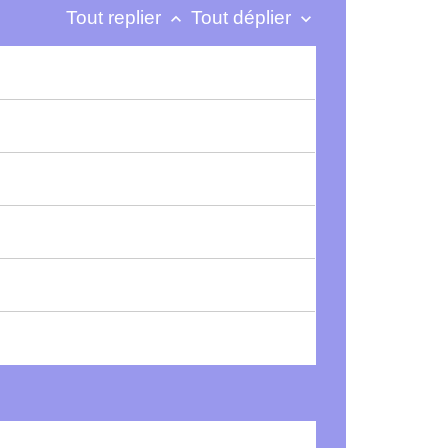
Tout replier
Tout déplier
keyboard_arrow_up
keyboard_arrow_down