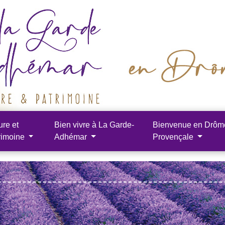
ure et
Bien vivre à La Garde-
Bienvenue en Drôm
rimoine
Adhémar
Provençale