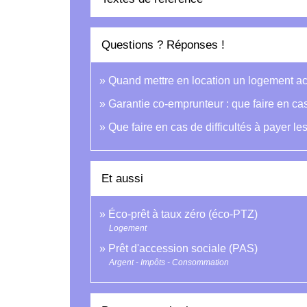
Questions ? Réponses !
Quand mettre en location un logement a
Garantie co-emprunteur : que faire en ca
Que faire en cas de difficultés à payer le
Et aussi
Éco-prêt à taux zéro (éco-PTZ)
Logement
Prêt d'accession sociale (PAS)
Argent - Impôts - Consommation