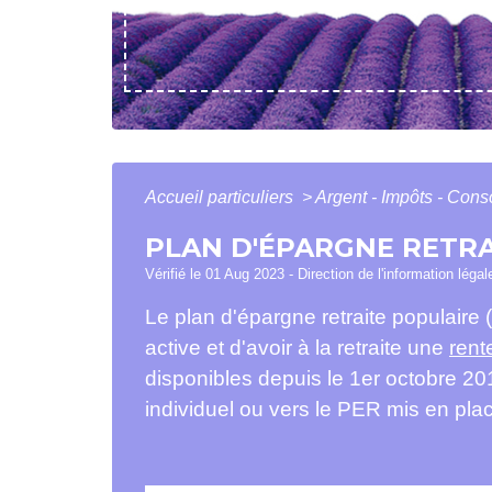
Accueil particuliers
>
Argent - Impôts - Co
PLAN D'ÉPARGNE RETRA
Vérifié le 01 Aug 2023 - Direction de l'information léga
Le plan d'épargne retraite populaire
active et d'avoir à la retraite une
rent
disponibles depuis le 1
er
octobre 201
individuel ou vers le PER mis en pla