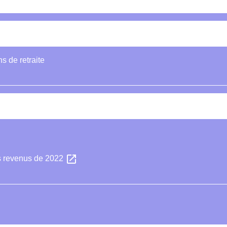
s de retraite
open_in_new
es revenus de 2022