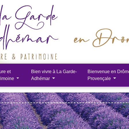
ure et
Bien vivre à La Garde-
Bienvenue en Drôm
rimoine
Adhémar
Provençale