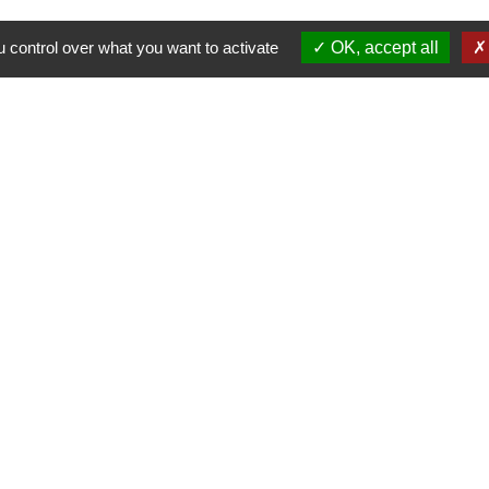
 control over what you want to activate
OK, accept all
Contacts
La Garde-Adhémar
25, rue Pauline de Simiane
26700 La Garde-Adhémar - FRANCE
+33 4 75 04 41 09
Contact par formulaire
tique de confidentialité
-
Accessibilité
-
Plan du site
Site créé en partenariat avec Réseau des Communes