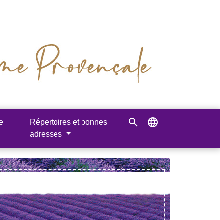
search
language
e
Répertoires et bonnes
adresses