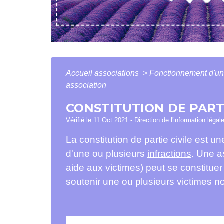
Accueil associations
>
Fonctionnement d'un
association
CONSTITUTION DE PARTI
Vérifié le 11 Oct 2021 - Direction de l'information légal
La constitution de partie civile est
d'une ou plusieurs
infractions
. Une a
aide aux victimes) peut se constitue
soutenir une ou plusieurs victimes n