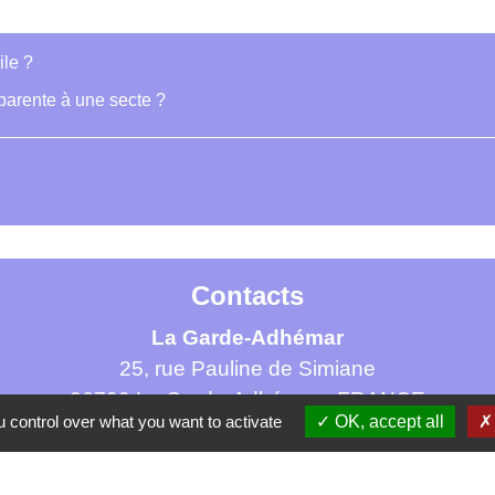
ile ?
pparente à une secte ?
Contacts
La Garde-Adhémar
25, rue Pauline de Simiane
26700 La Garde-Adhémar - FRANCE
 control over what you want to activate
OK, accept all
+33 4 75 04 41 09
Contact par formulaire