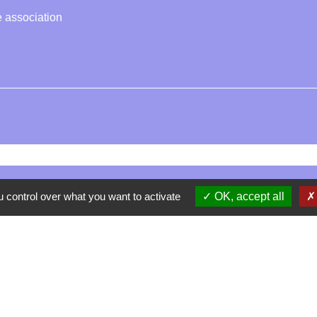
 association
Contacts
 control over what you want to activate
OK, accept all
La Garde-Adhémar
25, rue Pauline de Simiane
26700 La Garde-Adhémar - FRANCE
+33 4 75 04 41 09
Contact par formulaire