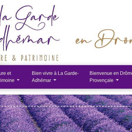
ure et
Bien vivre à La Garde-
Bienvenue en Drôm
rimoine
Adhémar
Provençale