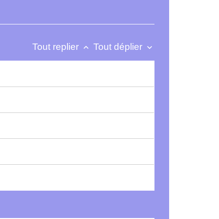
Tout replier
Tout déplier
keyboard_arrow_up
keyboard_arrow_down