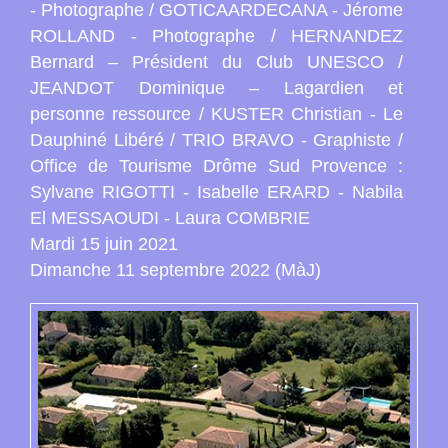
- Photographe / GOTICAARDECANA - Jérome
ROLLAND - Photographe / HERNANDEZ
Bernard – Président du Club UNESCO /
JEANDOT Dominique – Lagardien et
personne ressource / KUSTER Christian - Le
Dauphiné Libéré / TRIO BRAVO - Graphiste /
Office de Tourisme Drôme Sud Provence :
Sylvane RIGOTTI - Isabelle ERARD - Nabila
El MESSAOUDI - Laura COMBRIE
Mardi 15 juin 2021
Dimanche 11 septembre 2022 (MàJ)