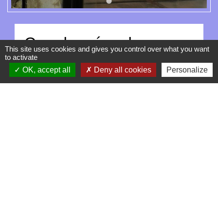
Coordonnées du
This site uses cookies and gives you control over what you want
professionnel
to activate
OK, accept all
Deny all cookies
Personalize
Responsable
Pierre CHARDIGNY et Jérôme
TANTOT
Adresse
Place Georges Perriod
26700 La Garde-Adhémar
Téléphone(s)
+33 4 75 04 44 38
Adresse email
Contacter le professionnel
Site Internet
-