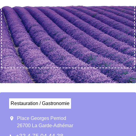
Restauration / Gastronomie
location_on
Place Georges Perriod
26700 La Garde-Adhémar
+33 4 75 04 44 38