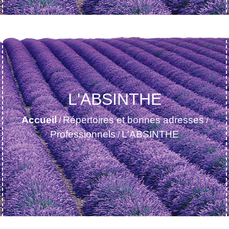
L'ABSINTHE
Accueil
Répertoires et bonnes adresses
/
/
Professionnels
L'ABSINTHE
/