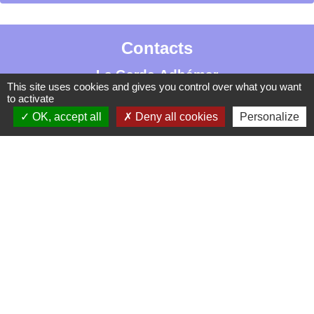
Contacts
La Garde-Adhémar
This site uses cookies and gives you control over what you want
25, rue Pauline de Simiane
to activate
26700 La Garde-Adhémar - FRANCE
OK, accept all
Deny all cookies
Personalize
+33 4 75 04 41 09
Contact par formulaire
Mentions légales
-
Politique de confidentialité
-
Accessibilité
-
Plan du site
-