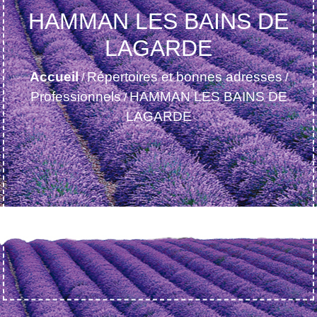
HAMMAN LES BAINS DE
LAGARDE
Accueil
Répertoires et bonnes adresses
/
/
Professionnels
HAMMAN LES BAINS DE
/
LAGARDE