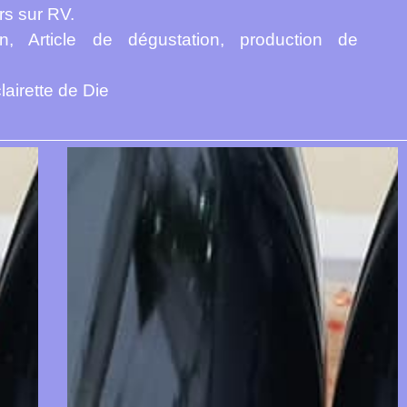
rs sur RV.
, Article de dégustation, production de
lairette de Die