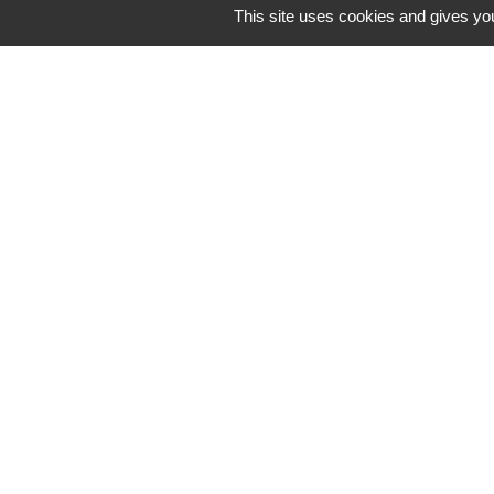
This site uses cookies and gives you
Coordonnées du pro
Responsable
Philippe FABROL
Adresse email
Contacter le professionnel
+
−