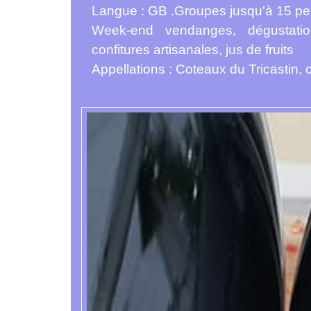
Langue : GB .Groupes jusqu'à 15 pe
Week-end vendanges, dégustation
confitures artisanales, jus de fruits
Appellations : Coteaux du Tricastin, c