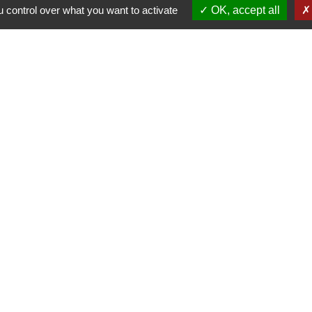
 control over what you want to activate
OK, accept all
fessionnel
Adresse
Téléph
Les Hauts de Jaffagnards
+33 4
26700 La Garde-Adhémar
Site Internet
Réseau
domainebonettofabrol.fr/