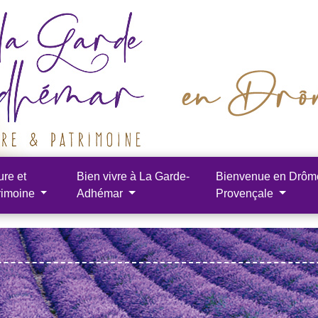
ure et
Bien vivre à La Garde-
Bienvenue en Drôm
rimoine
Adhémar
Provençale