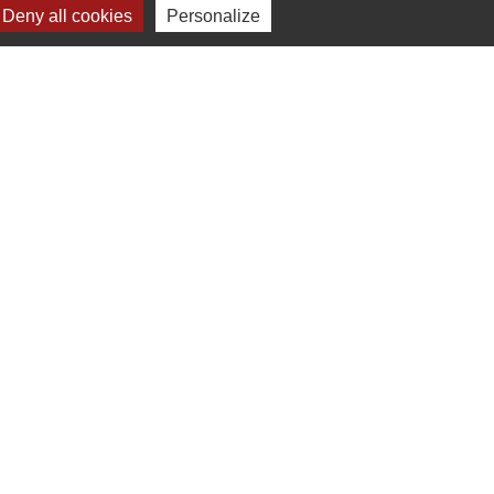
Deny all cookies
Personalize
one(s)
 75 98 00 00
x sociaux