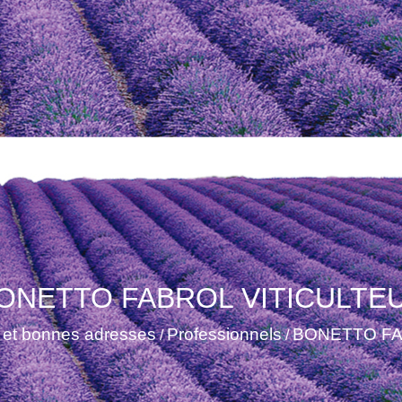
ONETTO FABROL VITICULTE
 et bonnes adresses
Professionnels
BONETTO FA
/
/