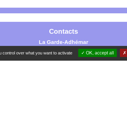
Contacts
La Garde-Adhémar
25, rue Pauline de Simiane
 control over what you want to activate
OK, accept all
26700 La Garde-Adhémar - FRANCE
+33 4 75 04 41 09
Contact par formulaire
tique de confidentialité
-
Accessibilité
-
Plan du site