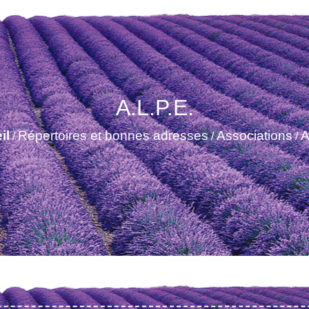
A.L.P.E.
il
Répertoires et bonnes adresses
Associations
A
/
/
/