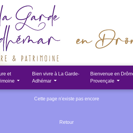
ure et
Bien vivre à La Garde-
Bienvenue en Drôm
rimoine
Adhémar
Provençale
Cette page n'existe pas encore
Retour