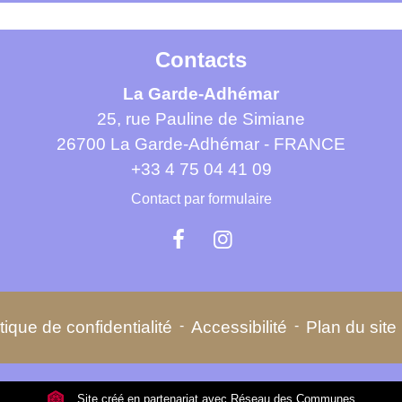
Contacts
La Garde-Adhémar
25, rue Pauline de Simiane
26700 La Garde-Adhémar - FRANCE
+33 4 75 04 41 09
Contact par formulaire
tique de confidentialité
-
Accessibilité
-
Plan du site
Site créé en partenariat avec Réseau des Communes