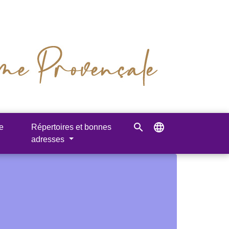
search
language
e
Répertoires et bonnes
adresses